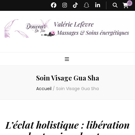
0
Valérie Lefèvre
Massages Bien-être & Soins Energétiques – Détente profonde, énergie
renouvelée
– Douceur de
Soin Visage Gua Sha
Fée
Accueil
/
Soin Visage Gua Sha
L’éclat holistique : libération