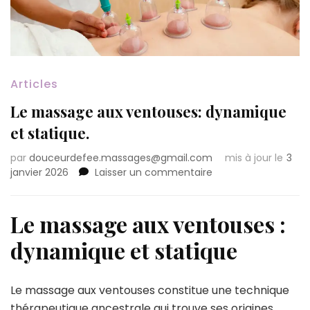
Articles
Le massage aux ventouses: dynamique
et statique.
par
douceurdefee.massages@gmail.com
mis à jour le
3
sur
janvier 2026
Laisser un commentaire
Le
massage
aux
Le massage aux ventouses :
ventouses:
dynamique et statique
dynamique
et
statique.
Le massage aux ventouses constitue une technique
thérapeutique ancestrale qui trouve ses origines