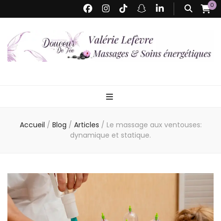
0
Valérie Lefèvre
Massages Bien-être & Soins Energétiques – Détente profonde, énergie
renouvelée
– Douceur de
Accueil
/
Blog
/
Articles
/
Le massage aux ventouses:
Fée
dynamique et statique.