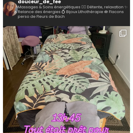
douceur_de_fee
Massages & Soins énergétiques
💆‍♀️ Détente, relaxation
✨
Relance des énergies
💍 Bijoux Lithothérapie
🪷 Flacons
perso de Fleurs de Bach