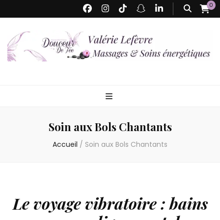
0
Valérie Lefèvre
Massages Bien-être & Soins Energétiques – Détente profonde, énergie
renouvelée
– Douceur de
Soin aux Bols Chantants
Fée
Accueil
/
Soin aux Bols Chantants
Le voyage vibratoire : bains