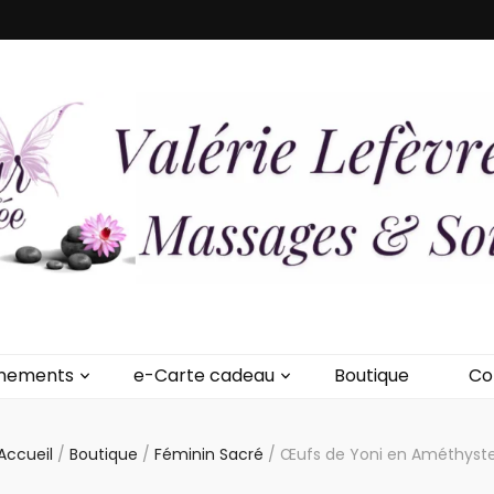
vre – Douceur de
onde, énergie renouvelée
nements
e-Carte cadeau
Boutique
Co
Accueil
/
Boutique
/
Féminin Sacré
/
Œufs de Yoni en Améthyst