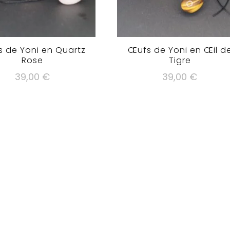
 de Yoni en Quartz
Œufs de Yoni en Œil d
Rose
Tigre
39,00
€
39,00
€