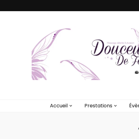
Valérie Lefè
Massages Bien-être & Soins Energétiques – Détente prof
Accueil
Prestations
Évè