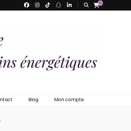
0
 Fée
ntact
Blog
Mon compte
e