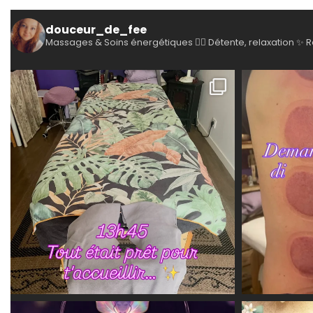
douceur_de_fee
Massages & Soins énergétiques
💆‍♀️ Détente, relaxation
✨ R