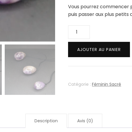
Vous pourrez commencer par
puis passer aux plus petits 
quantité
de
Œufs
AJOUTER AU PANIER
de
Yoni
en
Améthyste
Catégorie :
Féminin Sacré
Description
Avis (0)