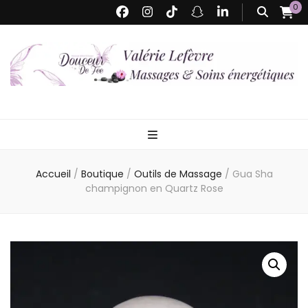
0
Valérie Lefèvre
Massages Bien-être & Soins Energétiques – Détente profonde, énergie
renouvelée
– Douceur de
Accueil
/
Boutique
/
Outils de Massage
/
Gua Sha
Fée
champignon en Quartz Rose