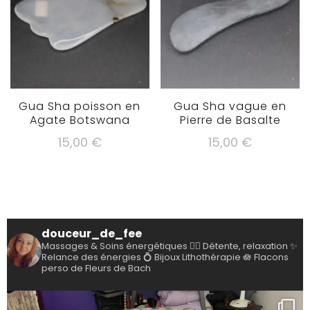
Gua Sha poisson en
Gua Sha vague en
Agate Botswana
Pierre de Basalte
15,00
€
15,00
€
douceur_de_fee
Massages & Soins énergétiques
💆‍♀️ Détente, relaxation
✨
Relance des énergies
💍 Bijoux Lithothérapie
🪷 Flacons
perso de Fleurs de Bach