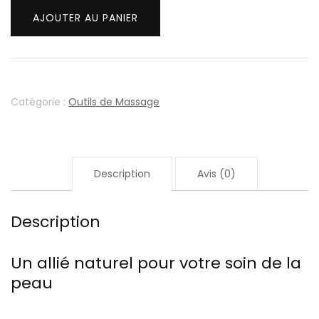
Gua
AJOUTER AU PANIER
Sha
champignon
en
Quartz
Rose
Catégorie :
Outils de Massage
Description
Avis (0)
Description
Un allié naturel pour votre soin de la
peau