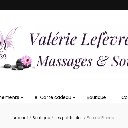
vre – Douceur de
onde, énergie renouvelée
nements
e-Carte cadeau
Boutique
Co
Accueil
/
Boutique
/
Les petits plus
/
Eau de Floride