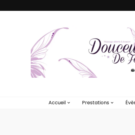
Valérie Lefè
Massages Bien-être & Soins Energétiques – Détente prof
Accueil
Prestations
Évè