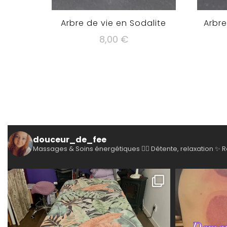
Arbre de vie en Sodalite
Arbre
8,00
€
douceur_de_fee
Massages & Soins énergétiques
💆‍♀️ Détente, relaxation
✨ R