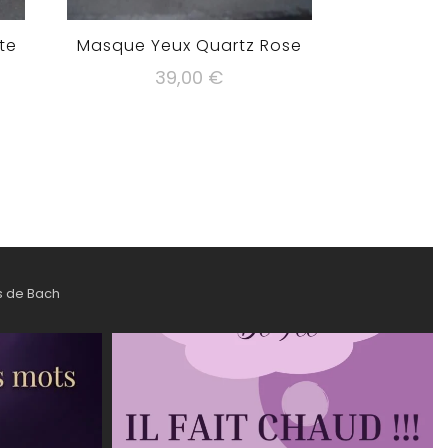
te
Masque Yeux Quartz Rose
39,00
€
s de Bach