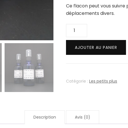
Ce flacon peut vous suivre 
déplacements divers.
quantité
de
Eau
AJOUTER AU PANIER
de
Floride
Catégorie :
Les petits plus
Description
Avis (0)