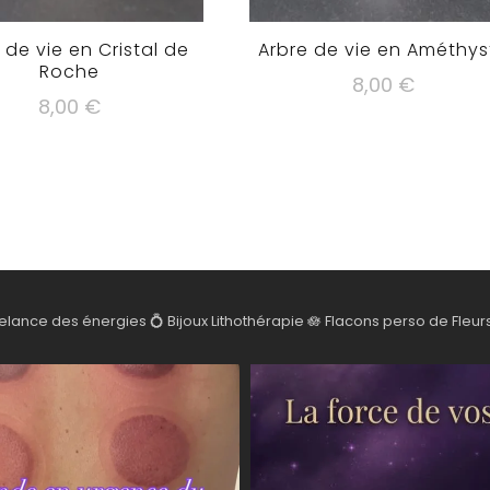
 de vie en Cristal de
Arbre de vie en Améthys
Roche
8,00
€
8,00
€
elance des énergies
💍 Bijoux Lithothérapie
🪷 Flacons perso de Fleur